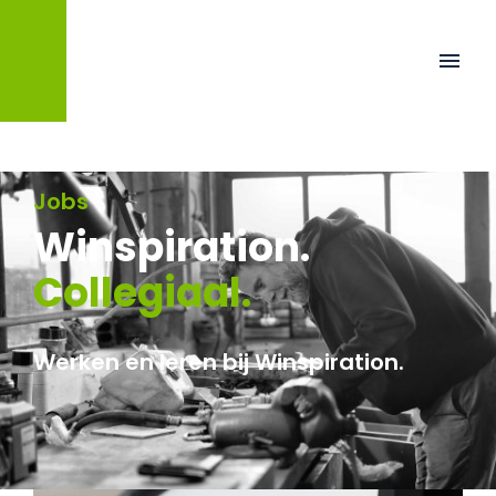
Jobs
Winspiration.
Collegiaal.
Werken en leren bij Winspiration.