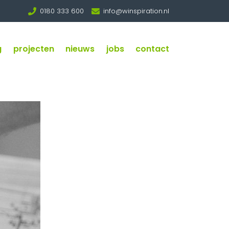
0180 333 600
info@winspiration.nl
g
projecten
nieuws
jobs
contact