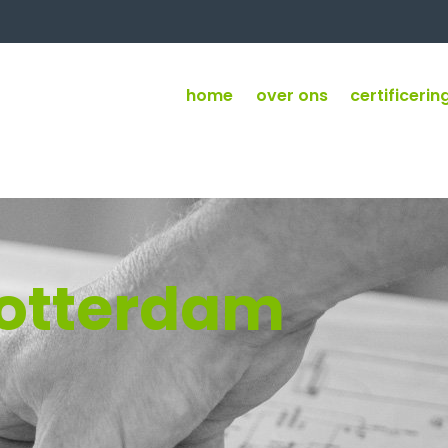
home
over ons
certificerin
Rotterdam