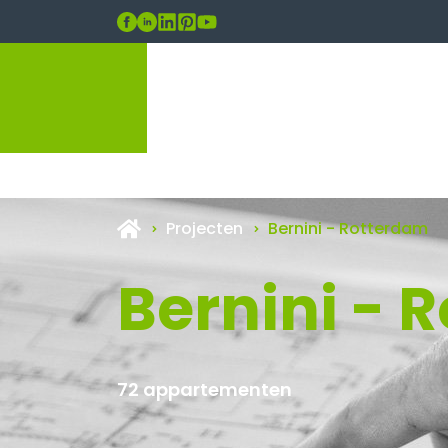
Projecten
Bernini - Rotterdam
Bernini - 
72 appartementen