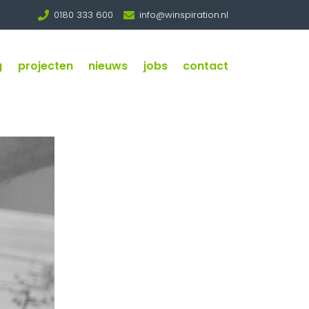
0180 333 600
info@winspiration.nl
g
projecten
nieuws
jobs
contact