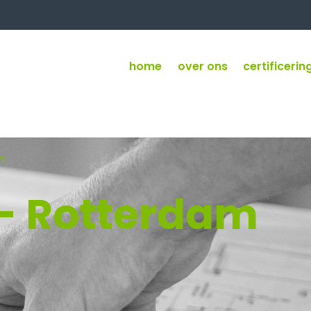
home
over ons
certificerin
m
- Rotterdam