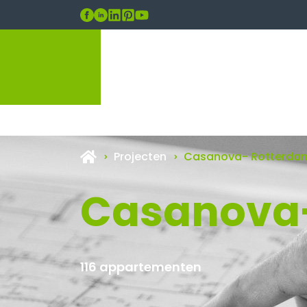
Projecten
Casanova- Rotterda
Casanova
116 appartementen