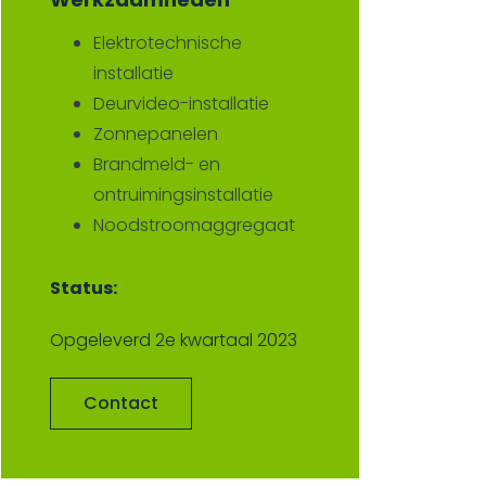
Elektrotechnische
installatie
Deurvideo-installatie
Zonnepanelen
Brandmeld- en
ontruimingsinstallatie
Noodstroomaggregaat
Status:
Opgeleverd 2e kwartaal 2023
Contact