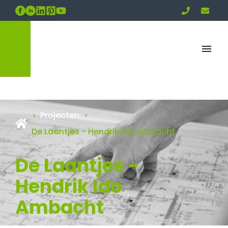
Projecten
De Laantjes - Hendrik Ido Ambacht
De Laantjes -
Hendrik Ido
Ambacht