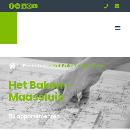
Projecten
Het Baken - Maassluis
Het Baken -
Maassluis
59 appartementen